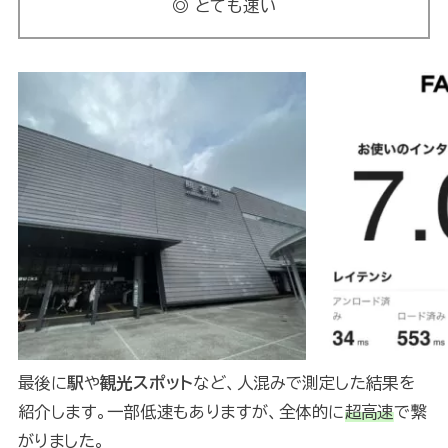
◎ とても速い
最後に
駅
や
観光スポット
など、人混みで測定した結果を
紹介します。一部低速もありますが、全体的に
超高速
で繋
がりました。