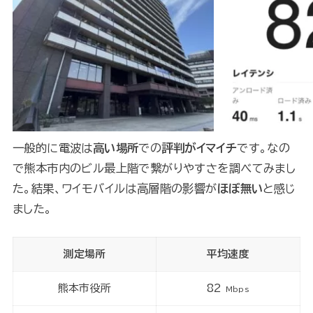
一般的に電波は
高い場所
での
評判がイマイチ
です。なの
で熊本市内のビル最上階で繋がりやすさを調べてみまし
た。結果、ワイモバイルは高層階の影響が
ほぼ無い
と感じ
ました。
測定場所
平均速度
熊本市役所
82
Mbps