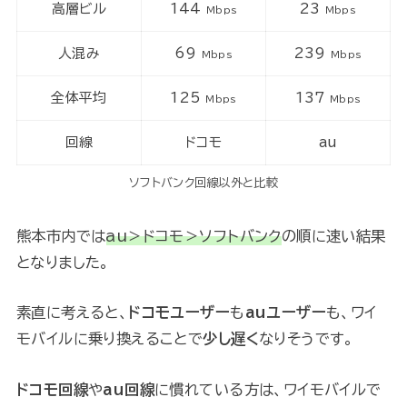
高層ビル
144
23
Mbps
Mbps
人混み
69
239
Mbps
Mbps
全体平均
125
137
Mbps
Mbps
回線
ドコモ
au
ソフトバンク回線以外と比較
熊本市内では
au＞ドコモ＞ソフトバンク
の順に速い結果
となりました。
素直に考えると、
ドコモユーザー
も
auユーザー
も、ワイ
モバイルに乗り換えることで
少し遅く
なりそうです。
ドコモ回線
や
au回線
に慣れている方は、ワイモバイルで