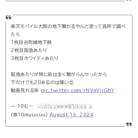
楽天モバイル大阪の地下繋がるやんと思って各所で調べ
たら
1枚目谷町線地下鉄
2枚目阪急あたり
3枚目ホワイティあたり
阪急あたりが特に前は全く繋がらんかったから
下だけでも20あるのは偉い👏
動画見れる笑
pic.twitter.com/rNVgVjjGbY
— 10むー 🀐🀒🀓🀇🀈🀙🀙🀙🀚🀛🀏🀏🀏 🀉
(@10muuuuu)
August 13, 2024