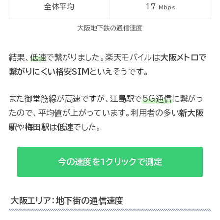
全体平均
17
Mbps
大阪地下鉄の通信速度
結果、
低速
で繋がりました。楽天モバイルは
大阪メトロで
繋がりにくい格安SIM
といえそうです。
また御堂筋線が高速ですが、江島駅で
5G通信
に繋がっ
たので、平均値が上がっています。利用者の多い
新大阪
駅
や
梅田駅
は
低速
でした。
今の速度を1クリックで測定
大阪エリア：地下街の通信速度