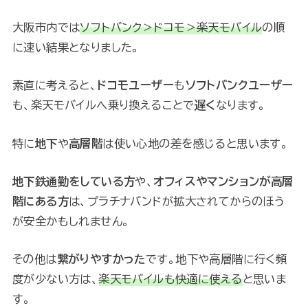
大阪市内では
ソフトバンク＞ドコモ＞楽天モバイル
の順
に速い結果となりました。
素直に考えると、
ドコモユーザー
も
ソフトバンクユーザー
も、楽天モバイルへ乗り換えることで
遅く
なります。
特に
地下
や
高層階
は使い心地の差を感じると思います。
地下鉄通勤をしている方
や、
オフィスやマンションが高層
階にある方
は、プラチナバンドが拡大されてからのほう
が安全かもしれません。
その他は
繋がりやすかった
です。地下や高層階に行く頻
度が少ない方は、
楽天モバイルも快適に使える
と思いま
す。