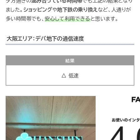
夕方過ぎの
混み合っている時間帯
でも上記の結果となり
ました。
ショッピング
や
地下鉄の乗り換え
など、人通りが
多い時間帯でも、
安心して利用できる
と思います。
大阪エリア：デパ地下の通信速度
結果
△ 低速