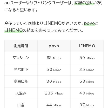
auユーザー
や
ソフトバンクユーザー
は、
回線の違い
が気
になると思います。
今使っている回線よりLINEMOが速いのか、
povo
と
LINEMO
の結果を参考にしてみてください。
測定場所
povo
LINEMO
マンション
88
59
Mbps
Mbps
デパ地下
50
35
Mbps
Mbps
高層ビル
80
53
Mbps
Mbps
人混み
235
40
Mbps
Mbps
田舎
44
37
Mbps
Mbps