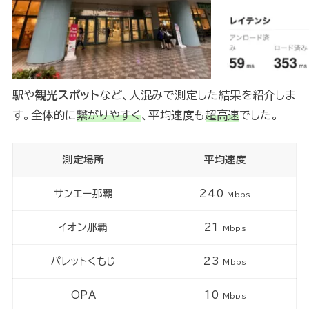
駅
や
観光スポット
など、人混みで測定した結果を紹介しま
す。全体的に
繋がりやすく
、平均速度も
超高速
でした。
測定場所
平均速度
サンエー那覇
240
Mbps
イオン那覇
21
Mbps
パレットくもじ
23
Mbps
OPA
10
Mbps