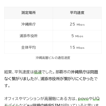
測定場所
平均速度
沖縄県庁
25
Mbps
浦添市役所
5
Mbps
全体平均
15
Mbps
沖縄高層ビルの通信速度
結果、平気速度は
低速
でした。那覇市の
沖縄県庁は問題
なく繋がりました
が、
浦添市役所が繋がりにくかった
で
す。
オフィスやマンションが高層階にある方は、
povo
や
UQ
モバイル
など
au回線の格安SIM
が向いていると思いま